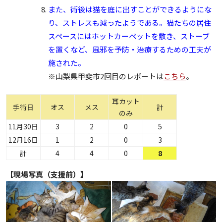
また、術後は猫を庭に出すことができるようにな
り、ストレスも減ったようである。猫たちの居住
スペースにはホットカーペットを敷き、ストーブ
を置くなど、風邪を予防・治療するための工夫が
施された。
※山梨県甲斐市2回目のレポートは
こちら
。
耳カット
手術日
オス
メス
計
のみ
11月30日
3
2
0
5
12月16日
1
2
0
3
計
4
4
0
8
【現場写真（支援前）】