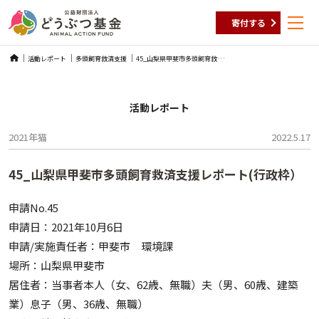
寄付する
Skip
4
5_山梨県甲斐市多頭飼育救済支援レポート(行政枠）
活動レポート
多頭飼育救済支援
to
content
活動レポート
2021年
猫
2022.5.17
45_山梨県甲斐市多頭飼育救済支援レポート(行政枠）
申請No.45
申請日：2021年10月6日
申請/実施責任者：甲斐市 環境課
場所：山梨県甲斐市
居住者：当事者本人（女、62歳、無職）夫（男、60歳、建築
業）息子（男、36歳、無職）