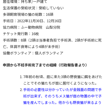
居住環境：持ち家/一戸建て
生活保護の受給状況：受給していない
多頭飼育現場の猫の総数：16頭
手術日：2022年11月30日、12月16日
協力病院：ふー動物病院 山梨分院
チケット発行数：16枚
手術頭数：8頭（2頭は当事者負担で手術済、2頭が手術前に死
亡、体調不良等により4頭が未手術）
協働ボランティア：個人ボランティア
申請から不妊手術完了までの経緯（行政報告書より）
7年前の秋頃、庭に来た3頭の野良猫に餌をあげた
ことでその猫たちが庭に居付くようになった。
手術の必要性は分かっていたが金銭面の問題で手
術が出来ず、そのうちメス猫が庭の物置の中で子
猫を産んでしまった。他からも野良猫が来るよう