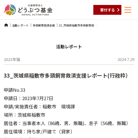
寄付する
Skip
3
3_茨城県稲敷市多頭飼育救済支援レポート(行政枠）
活動レポート
多頭飼育救済支援
to
content
活動レポート
2023年
猫
2024.7.29
33_茨城県稲敷市多頭飼育救済支援レポート(行政枠）
申請No.33
申請日：2023年7月27日
申請/実施責任者：稲敷市 環境課
場所：茨城県稲敷市
居住者：当事者本人（86歳、男、無職)、息子（56歳、無職）
居住環境：持ち家/戸建て（貸家）