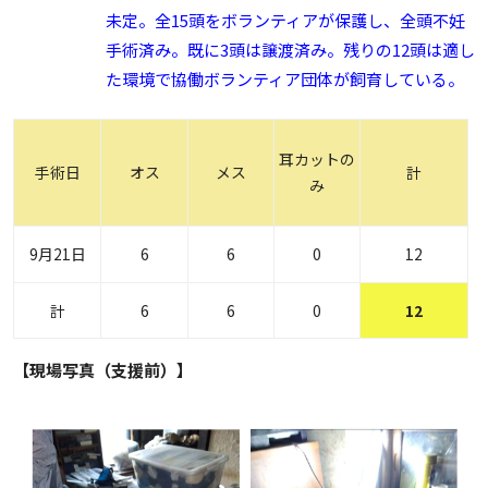
未定。全15頭をボランティアが保護し、全頭不妊
手術済み。既に3頭は譲渡済み。残りの12頭は適し
た環境で協働ボランティア団体が飼育している。
耳カットの
手術日
オス
メス
計
み
9月21日
6
6
0
12
計
6
6
0
12
【現場写真（支援前）】