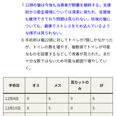
22頭の猫は今後も当事者が飼養を継続する。支援
前から衛生環境については清潔に保たれ、支援後
も維持できており問題は見られない。術後の猫に
ついても、健康でストレスをため込んでいるよう
な様子は見られない。
手術前は猫22頭に対してトイレが7個しかなかった
が、トイレの数を増やす、複数頭でトイレが可能
なものを設置するなどして改善が見られた。まだ
十分な数ではないため可能な範囲で増やしてい
く。
耳カットの
手術日
オス
メス
計
み
12月4日
0
6
0
6
12月10日
0
5
0
5