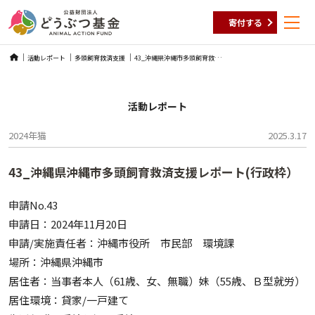
寄付する
Skip
4
3_沖縄県沖縄市多頭飼育救済支援レポート(行政枠）
活動レポート
多頭飼育救済支援
to
content
活動レポート
2024年
猫
2025.3.17
43_沖縄県沖縄市多頭飼育救済支援レポート(行政枠）
申請No.43
申請日：2024年11月20日
申請/実施責任者：沖縄市役所 市民部 環境課
場所：沖縄県沖縄市
居住者：当事者本人（61歳、女、無職）妹（55歳、Ｂ型就労）
居住環境：貸家/一戸建て