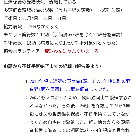
生活保護の受給状況：受給している
多頭飼育現場の猫の総数（うち子猫の頭数）：22頭（0頭）
手術日：12月4日、10日、11日
協力病院：TNRなかぐすく
チケット発行数：17枚（手術済み5頭を除く17頭分を申請）
手術頭数：16頭（病気により1頭が手術対象外となった）
協働ボランティア：
琉球わんにゃんゆいまーる
申請から不妊手術完了までの経緯（報告書より）
2011年頃に近所の野良猫1頭、その1年後に別の野
良猫1頭を保護して2頭を飼育していた。
2頭ともメスだったため、飼い猫同士で繁殖するこ
とはなかった。その後、2頭目を保護してから3年
後にオスの野良猫を保護。不妊手術をしていなか
ったため自宅内で繁殖した。飼い始めから多頭飼
育状態に陥るまでの期間は3年～4年程度と思われ