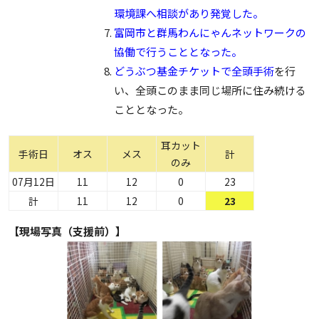
環境課へ相談があり発覚した。
富岡市と群馬わんにゃんネットワークの
協働で行うこととなった。
どうぶつ基金チケットで全頭手術
を行
い、全頭このまま同じ場所に住み続ける
こととなった。
耳カット
手術日
オス
メス
計
のみ
07月12日
11
12
0
23
計
11
12
0
23
【現場写真（支援前）】