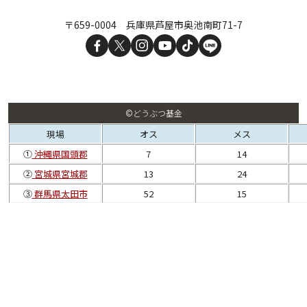
〒659-0004 兵庫県芦屋市奥池南町71-7
©どうぶつ基金
現場
オス
メス
①
沖縄県国頭郡
7
14
②
宮城県宮城郡
13
24
③
群馬県太田市
52
15