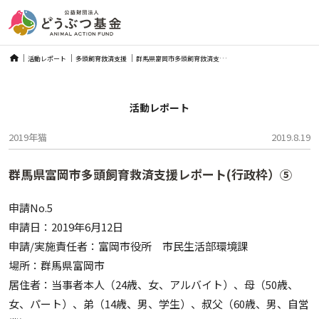
Skip
群
馬県富岡市多頭飼育救済支援レポート(行政枠）⑤
活動レポート
多頭飼育救済支援
to
content
活動レポート
2019年
猫
2019.8.19
群馬県富岡市多頭飼育救済支援レポート(行政枠）⑤
申請No.5
申請日：2019年6月12日
申請/実施責任者：富岡市役所 市民生活部環境課
場所：群馬県富岡市
居住者：当事者本人（24歳、女、アルバイト）、母（50歳、
女、パート）、弟（14歳、男、学生）、叔父（60歳、男、自営