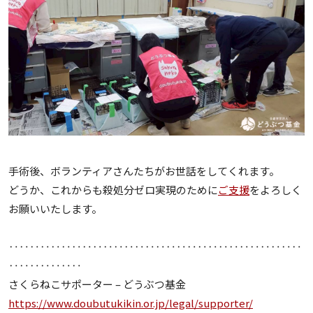
手術後、ボランティアさんたちがお世話をしてくれます。
どうか、これからも殺処分ゼロ実現のために
ご支援
をよろしく
お願いいたします。
‥‥‥‥‥‥‥‥‥‥‥‥‥‥‥‥‥‥‥‥‥‥‥‥‥‥‥‥
‥‥‥‥‥‥‥
さくらねこサポーター – どうぶつ基金
https://www.doubutukikin.or.jp/legal/supporter/