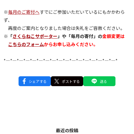
※
毎月のご寄付へ
すでにご参加いただいているにもかかわら
ず、
再度のご案内となりました場合は失礼をご容赦ください。
※「
さくらねこサポーター
」や「毎月の寄付」の
金額変更は
こちらのフォーム
からお申し込みください。
*—*—*—*—*—*—*—*—*—*—*—*—*—*—*—*—*—*
シェアする
ポストする
送る
最近の投稿