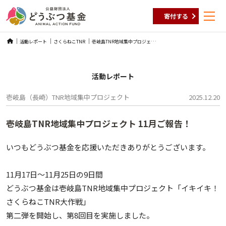
寄付する
Skip
壱
岐島TNR地域集中プロジェクト 11月ご報告！
活動レポート
さくらねこTNR
to
content
活動レポート
壱岐島（長崎）
TNR地域集中プロジェクト
2025.12.20
壱岐島TNR地域集中プロジェクト 11月ご報告！
いつもどうぶつ基金を応援いただきありがとうございます。
11月17日～11月25日の9日間
どうぶつ基金は壱岐島TNR地域集中プロジェクト「イキイキ！
さくらねこTNR大作戦」
第二弾を開始し、第8回目を実施しました。