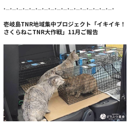
*—*—*—*—*—*—*—*—*—*—*—*—*—*—*—*—*—*
壱岐島TNR地域集中プロジェクト「イキイキ！
さくらねこTNR大作戦」11月ご報告