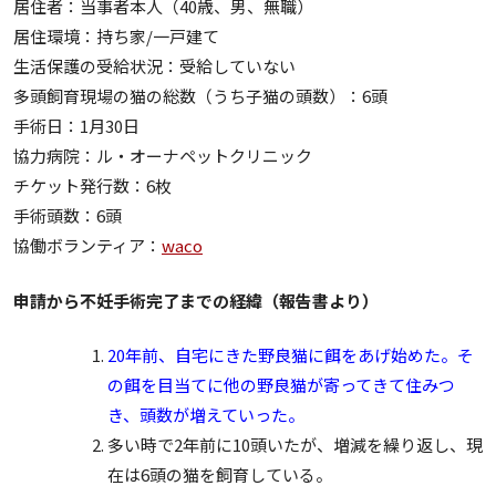
居住者：当事者本人（40歳、男、無職）
居住環境：持ち家/一戸建て
生活保護の受給状況：受給していない
多頭飼育現場の猫の総数（うち子猫の頭数）：6頭
手術日：1月30日
協力病院：ル・オーナペットクリニック
チケット発行数：6枚
手術頭数：6頭
協働ボランティア：
waco
申請から不妊手術完了までの経緯（報告書より）
20年前、自宅にきた野良猫に餌をあげ始めた。そ
の餌を目当てに他の野良猫が寄ってきて住みつ
き、頭数が増えていった。
多い時で2年前に10頭いたが、増減を繰り返し、現
在は6頭の猫を飼育している。