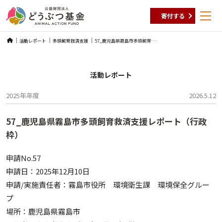
寄付する
Skip
5
7_鹿児島県霧島市多頭飼育救済支援レポート（行政枠）
活動レポート
多頭飼育救済支援
to
content
活動レポート
2025年
年度
2026.5.12
57_鹿児島県霧島市多頭飼育救済支援レポート（行政
枠）
申請No.57
申請日：2025年12月10日
申請/実施責任者：霧島市役所 環境衛生課 環境保全グルー
プ
場所：鹿児島県霧島市