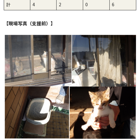
計
4
2
0
6
【現場写真（支援前）】