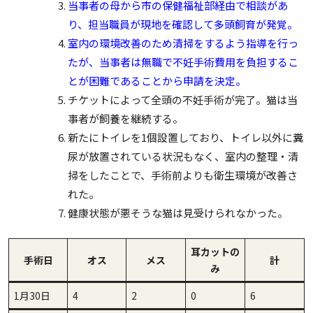
当事者の母から市の保健福祉部経由で相談があ
り、担当職員が現地を確認して多頭飼育が発覚。
室内の環境改善のため清掃をするよう指導を行っ
たが、当事者は無職で不妊手術費用を負担するこ
とが困難であることから申請を決定。
チケットによって全頭の不妊手術が完了。猫は当
事者が飼養を継続する。
新たにトイレを1個設置しており、トイレ以外に糞
尿が放置されている状況もなく、室内の整理・清
掃をしたことで、手術前よりも衛生環境が改善さ
れた。
健康状態が悪そうな猫は見受けられなかった。
耳カットの
手術日
オス
メス
計
み
1月30日
4
2
0
6